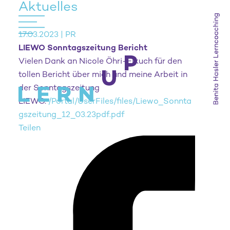
Aktuelles
17.03.2023 | PR
LIEWO Sonntagszeitung Bericht
Vielen Dank an Nicole Öhri-Elkuch für den
tollen Bericht über mich und meine Arbeit in
der Sonntagszeitung
LIEWO.
/Portal/UserFiles/files/Liewo_Sonnta
gszeitung_12_03.23pdf.pdf
Teilen