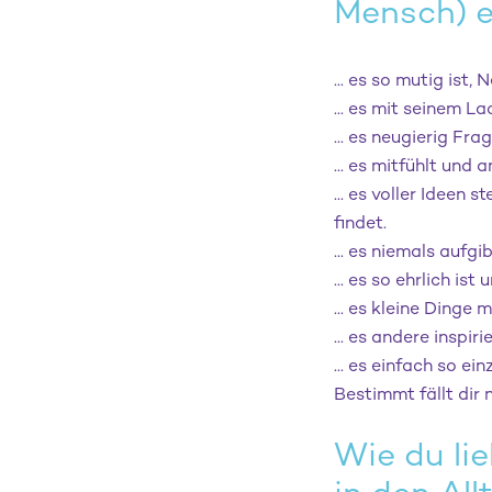
Mensch) e
... es so mutig ist
... es mit seinem 
... es neugierig Fra
... es mitfühlt und 
... es voller Ideen
findet.
... es niemals aufg
... es so ehrlich is
... es kleine Ding
... es andere inspiri
... es einfach so ein
Bestimmt fällt dir 
Wie du li